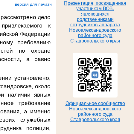
Презентация, посвященная
версия для печати
участникам ВОВ,
являющихся
 рассмотрено дело
родственниками
сотрудников аппарата
привлекаемого к
Новоалександровского
сийской Федерации
районного суда
Ставропольского края
нному требованию
остей по охране
асности, а равно
нии установлено,
ксандровске, около
ри наличии явных
онное требование
Официальное сообщество
Новоалександровского
вования, а именно
районного суда
своих служебных
Ставропольского края
рудника полиции,