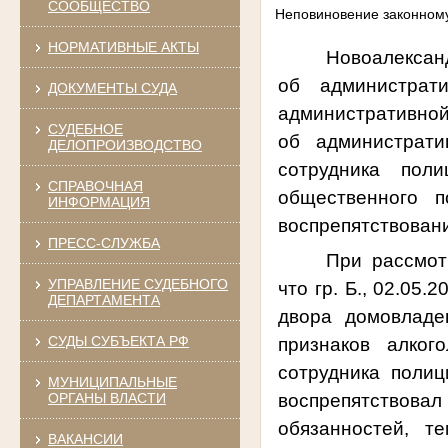
СООБЩЕСТВО
Неповиновение законном
НОРМАТИВНЫЕ АКТЫ
Новоалексан
об администрат
ДОКУМЕНТЫ СУДА
административной
СУДЕБНОЕ
об администрати
ДЕЛОПРОИЗВОДСТВО
сотрудника пол
СПРАВОЧНАЯ
общественного п
ИНФОРМАЦИЯ
воспрепятствован
ПРЕСС-СЛУЖБА
При рассмот
УПРАВЛЕНИЕ СУДЕБНОГО
что гр. Б., 02.05
ДЕПАРТАМЕНТА
двора домовладе
СУДЫ СУБЪЕКТА РФ
признаков алког
сотрудника полиц
МУНИЦИПАЛЬНЫЕ
воспрепятствов
ОРГАНЫ ВЛАСТИ
обязанностей, т
ВАКАНСИИ