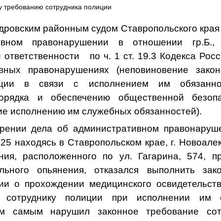
у требованию сотрудника полиции
дровским районным судом Ставропольского края
ивном правонарушении в отношении гр.Б., 
 ответственности по ч. 1 ст. 19.3 Кодекса Рос
вных правонарушениях (неповиновение зако
иции в связи с исполнением им обязанн
орядка и обеспечению общественной безоп
ие исполнению им служебных обязанностей).
рении дела об административном правонаруше
.2025 находясь в Ставропольском крае, г. Новоале
ния, расположенного по ул. Гагарина, 574, п
ольного опьянения, отказался выполнить зак
ии о прохождении медицинского освидетельст
ал сотруднику полиции при исполнении им 
ем самым нарушил законное требование сот