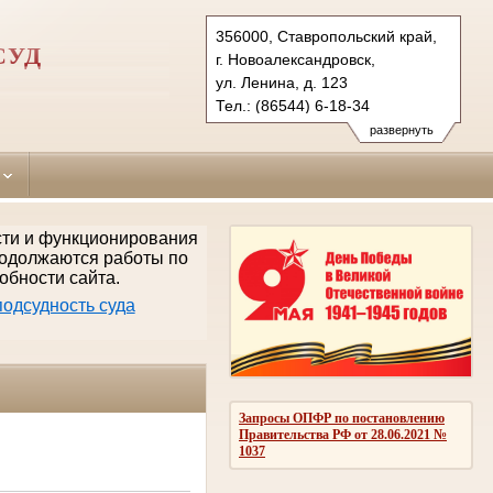
356000, Ставропольский край,
СУД
г. Новоалександровск,
ул. Ленина, д. 123
Тел.: (86544) 6-18-34
novoaleksandrovsky.stv@sudrf.ru
развернуть
сти и функционирования
родолжаются работы по
обности сайта.
одсудность суда
Запросы ОПФР по постановлению
Правительства РФ от 28.06.2021 №
1037