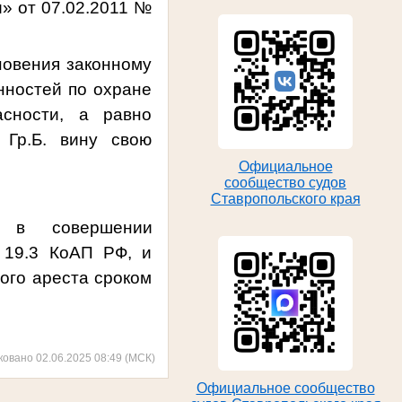
и» от 07.02.2011 №
новения законному
нностей по охране
асности, а равно
 Гр.Б. вину свою
Официальное
сообщество судов
Ставропольского края
м в совершении
. 19.3 КоАП РФ, и
ого ареста сроком
ковано 02.06.2025 08:49 (МСК)
Официальное сообщество